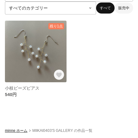
すべて
販売中
残り1点
小枝ビーズピアス
540円
minne ホーム
MIIKAI0403'S GALLERY の作品一覧