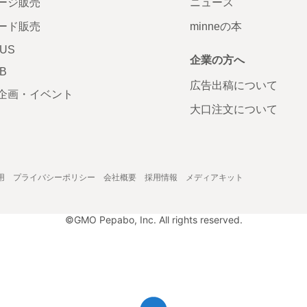
ージ販売
ニュース
ード販売
minneの本
LUS
企業の方へ
AB
広告出稿について
企画・イベント
大口注文について
用
プライバシーポリシー
会社概要
採用情報
メディアキット
©GMO Pepabo, Inc. All rights reserved.