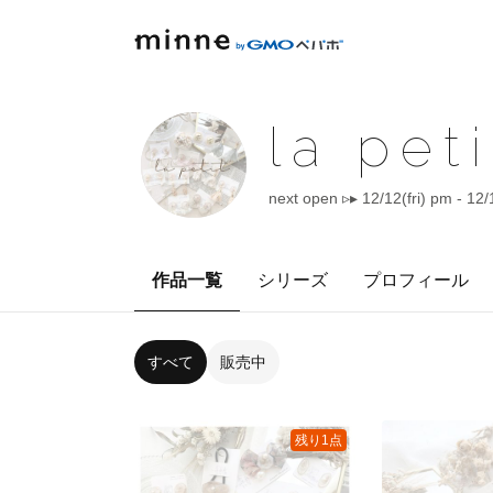
la peti
next open ▹▸ 12/12(fri) pm - 12
作品一覧
シリーズ
プロフィール
すべて
販売中
残り1点