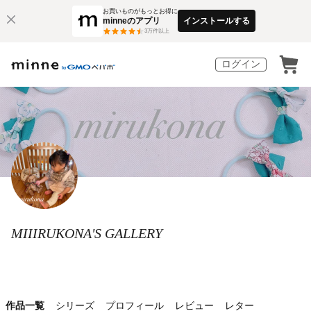
お買いものがもっとお得に
minneのアプリ
インストールする
3
万件以上
ログイン
MIIIRUKONA'S GALLERY
作品一覧
シリーズ
プロフィール
レビュー
レター