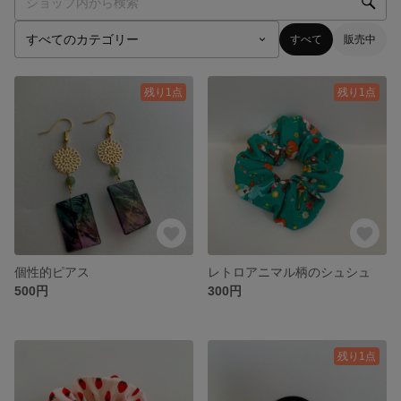
すべて
販売中
残り1点
残り1点
個性的ピアス
レトロアニマル柄のシュシュ
500円
300円
残り1点