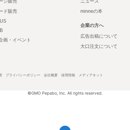
ージ販売
ニュース
ード販売
minneの本
LUS
企業の方へ
AB
広告出稿について
企画・イベント
大口注文について
用
プライバシーポリシー
会社概要
採用情報
メディアキット
©GMO Pepabo, Inc. All rights reserved.