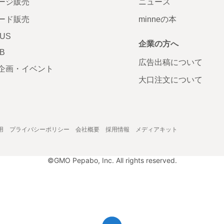
ージ販売
ニュース
ード販売
minneの本
LUS
企業の方へ
AB
広告出稿について
企画・イベント
大口注文について
用
プライバシーポリシー
会社概要
採用情報
メディアキット
©GMO Pepabo, Inc. All rights reserved.