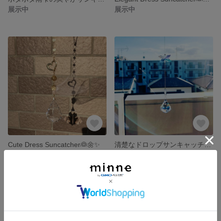
展示中
展示中
Cute Dress Suncatcher👰🌼✨
清楚なドロップサンキャッチャー✨💎
展示中
展示中