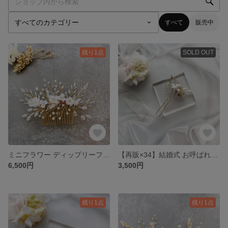
すべて
販売中
残り1点
SOLD OUT
ミニフラワー ディップリーフ 小枝ヘッドドレス
【再販×34】結婚式 お呼ばれに 小枝ヘアアクセサリー パール ヘアピン
6,500円
3,500円
残り1点
残り1点