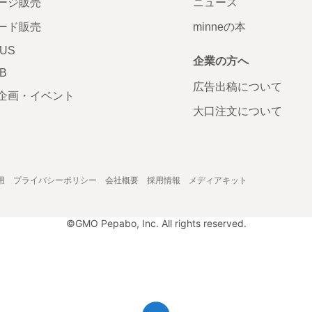
ージ販売
ニュース
ード販売
minneの本
LUS
企業の方へ
AB
広告出稿について
企画・イベント
大口注文について
用
プライバシーポリシー
会社概要
採用情報
メディアキット
©GMO Pepabo, Inc. All rights reserved.