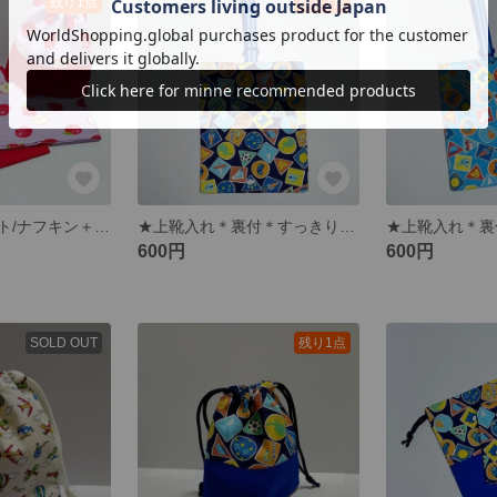
残り1点
残り1点
★給食３点セット/ナフキン＋給食袋＋かくしマチ付コップ袋【りんごちゃん】
★上靴入れ＊裏付＊すっきりたためるかくしマチ付【まるさんかくしかくにいろんな柄】紺
600円
600円
SOLD OUT
残り1点