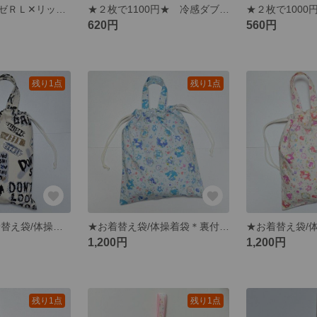
冷感ダブルガーゼＲＬ✕リップル【苺うさぎ】こども夏マスク
★２枚で1100円★ 冷感ダブルガーゼＲＬ✕リップル【迷彩】【マリン】【トンボ】こども夏マスク、給食マスクにも ＊ジュニアサイズ
620円
560円
残り1点
残り1点
★上靴入れ/お着替え袋/体操着袋＊裏付巾着【英字ROCK柄】生成り ☆☆☆１点限り☆☆☆
★お着替え袋/体操着袋＊裏付【アリス】ライトブルー ☆☆☆１点限り☆☆☆
1,200円
1,200円
残り1点
残り1点