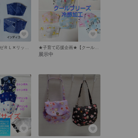
冷感ダブルガーゼＲＬ✕リップル【デニム柄】【パッチワークプリント】こども夏マスク キッズサイズ ジュニアサイズ ＊幼児向け、低中学年向け、中高学年〜向け、の３サイズ
★子育て応援企画★【クールブリーズ】吸湿 冷感 キシリトール 夏 キッズマスク ジュニアマスク ＊ペンギン、しろくま。ホワイト、ブルー、ピンク。 ＊幼い子供さんのマスクデビューにいかがですか？
展示中