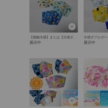
【接触冷感】または【冷感ダブルガーゼ】選べます♪ こども キッズ 冷感 夏マスク【きょうりゅう】キッズサイズ ジュニアサイズ ＊幼児向け、低中学年向け、中高学年〜向け、の３サイズ
展示中
展示中