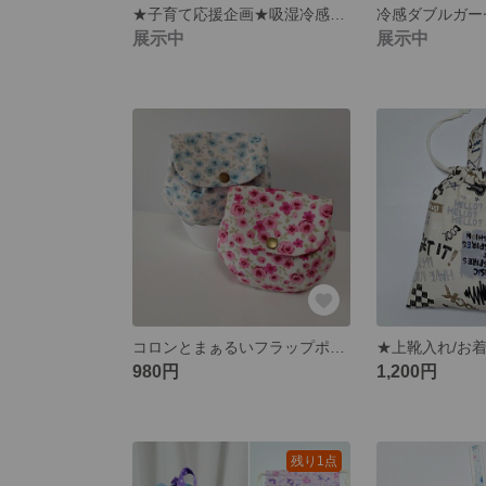
★子育て応援企画★吸湿冷感ＷガーゼＲＬ キッズ ジュニア【夏柄リップル】ひまわり 市松 ＊夏マスクお試しや、幼い子供さんのマスクデビューにいかがですか？
展示中
展示中
コロンとまぁるいフラップポーチ【薔薇】
980円
1,200円
残り1点