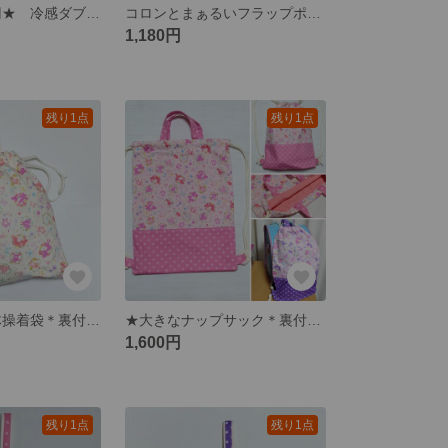
★２枚で1000円★ 冷感ダブルガーゼＲＬ✕リップル【迷彩】【マリン】【トンボ】こども夏マスク、給食マスクにも ＊キッズサイズ
コロンとまぁるいフラップポーチ＊ストラップ付【桜に舞う蝶】
1,180円
残り1点
残り1点
★お着替え袋/体操着袋＊裏付【アリス】アイボリー ☆☆☆１点限り☆☆☆
★大きなナップサック＊裏付【アリス】ピンク ☆☆☆１点限り☆☆☆
1,600円
残り1点
残り1点