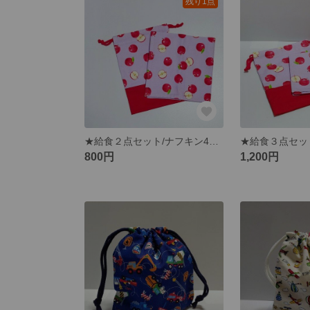
残り1点
★給食２点セット/ナフキン42x42＋マチ付給食袋【りんごちゃん】
800円
1,200円