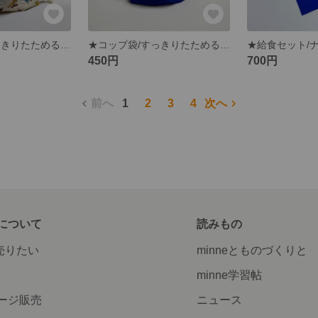
★コップ袋/すっきりたためるかくしマチ付巾着【おそらののりもの】アイボリー
★コップ袋/すっきりたためるかくしマチ付巾着【まるさんかくしかくにいろんな柄】柄紺✕無地紺配色
450円
700円
前へ
1
2
3
4
次へ
について
読みもの
で売りたい
minneとものづくりと
minne学習帖
ージ販売
ニュース