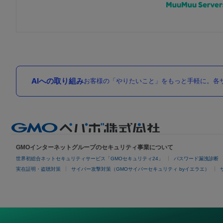
AIへの取り組み
お客様の「やりたいこと」をもっと手軽に。各サ
GMOインターネットグループのセキュリティ事業について
世界初総合ネットセキュリティサービス「GMOセキュリティ24」
パスワード漏洩診断
実在証明・盗聴対策
サイバー攻撃対策（GMOサイバーセキュリティ byイエラエ）