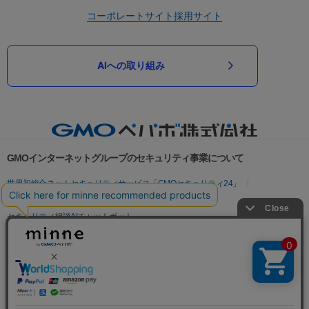
コーポレートサイト
採用サイト
AIへの取り組み
GMOインターネットグループのセキュリティ事業について
世界初総合ネットセキュリティサービス「GMOセキュリティ24」
パスワード漏洩診断
Webサイトリスク診断
セキュリティ相談AIチャットボット
実在証明・盗聴対策
サイバー攻撃対策（GMOサイバーセキュリティ byイエラエ）
サイバー攻撃対策（GMO Flatt Security）
なりすまし対策
セキュリティ事業の軌跡