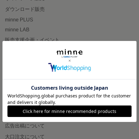
ダウンロード販売
minne PLUS
minne LAB
販売支援企画・イベント
読みもの
minneとものづくりと
minne学習帖
ニュース
minneの本
企業の方へ
広告出稿について
大口注文について