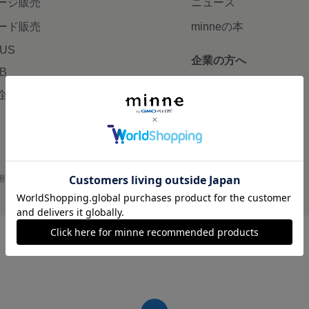
ージ販売
ニュース
ード販売
minneの本
LUS
企業の方へ
AB
広告出稿について
企画・イベント
大口注文について
用
プライバシーポリシー
会社概要
採用情報
メディアキット
©GMO Pepabo, Inc. All rights reserved.