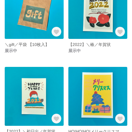
＼gift／平袋 【10枚入】
【2022】＼椿／年賀状
展示中
展示中
【2022】＼初日出／年賀状
HO!HO!HO!メリークリスマスカード🎄