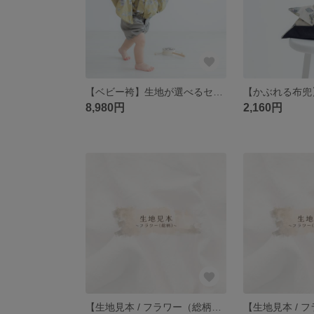
【ベビー袴】生地が選べるセミオーダー ｜かぼちゃパンツ かぼパン｜初節句 100日 お宮参り お食い初め お正月
8,980円
2,160円
【生地見本 / フラワー（総柄）】