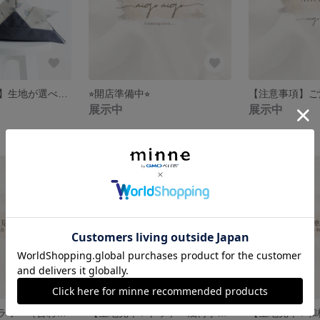
【かぶれる布兜】生地が選べるセミオーダー ｜布かぶと かぶと｜初節句 七五三 お正月
⭐︎開店準備中⭐︎
展示中
展示中
【生地見本 / フラワー（合わせ柄）】
【生地見本 / ドット・幾何学模様等】
【生地見本 / 