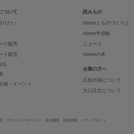
について
読みもの
で売りたい
minneとものづくりと
minne学習帖
ージ販売
ニュース
ード販売
minneの本
LUS
企業の方へ
AB
広告出稿について
企画・イベント
大口注文について
用
プライバシーポリシー
会社概要
採用情報
メディアキット