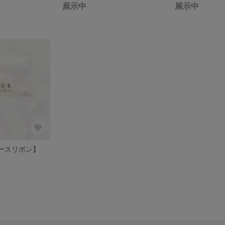
展示中
展示中
レースリボン】