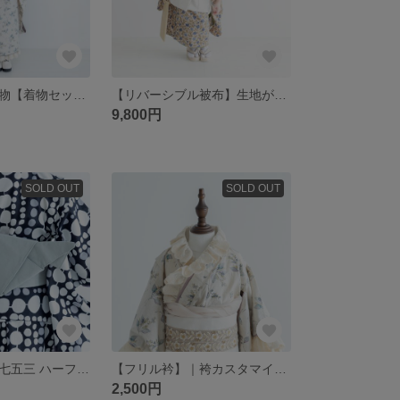
二部式キッズ着物【着物セット/ 大振袖】生地が選べるセミオーダー ｜七五三 卒園 卒業 入学 ハーフ成人式 節句
【リバーシブル被布】生地が選べるセミオーダー ｜七五三 節句 ｜3歳七五三
9,800円
SOLD OUT
SOLD OUT
【作り帯 C】｜七五三 ハーフ成人式
【フリル衿】｜袴カスタマイズ 着物カスタマイズ カスタマイズパーツ｜七五三 ハーフ成人式 卒業式
2,500円