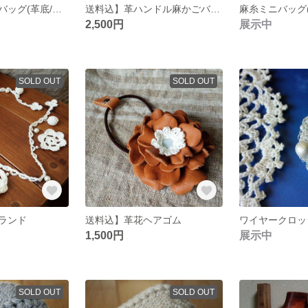
シンプル麻かごバッグ(革底/内布付)
送料込】革ハンドル麻かごバッグ(内布付)
麻糸ミニバッグ
2,500円
展示中
SOLD OUT
SOLD OUT
ランド
送料込】革花ヘアゴム
1,500円
展示中
SOLD OUT
SOLD OUT