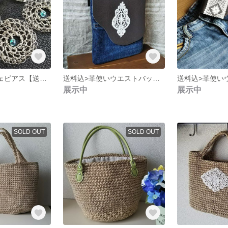
JOLIEクロッシェピアス【送料込】
送料込>革使いウエストバッグ②【移動クリップ付】
展示中
展示中
SOLD OUT
SOLD OUT