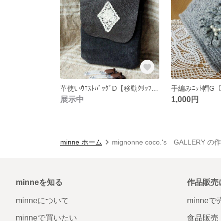
革使いｳｴｽﾄﾊﾞｯｸﾞD【移動ｸﾘｯﾌﾟ付】
手編みﾆｯﾄ帽G【ｺ
展示中
1,000円
minne ホーム
mignonne coco.'s GALLERY 
minneを知る
作品販売
minneについて
minne
minneで買いたい
食品販売