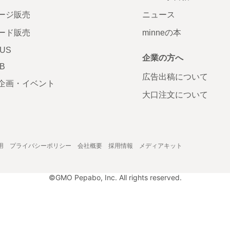
ージ販売
ニュース
ード販売
minneの本
LUS
企業の方へ
AB
広告出稿について
企画・イベント
大口注文について
用
プライバシーポリシー
会社概要
採用情報
メディアキット
©GMO Pepabo, Inc. All rights reserved.