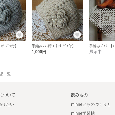
ｻｰｼﾞｭ付】
手編みﾆｯﾄ帽B【ｺｻｰｼﾞｭ付】
手編みﾄﾞｲﾘｰ【ｱ
1,000円
展示中
の作品一覧
について
読みもの
で売りたい
minneとものづくりと
minne学習帖