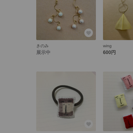
きのみ
wing
展示中
600円