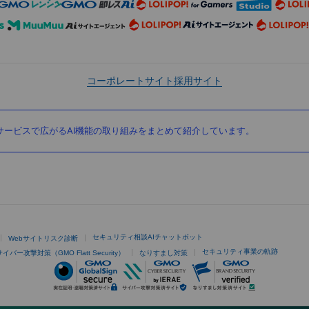
コーポレートサイト
採用サイト
ービスで広がるAI機能の取り組みをまとめて紹介しています。
セキュリティ相談AIチャットボット
Webサイトリスク診断
セキュリティ事業の軌跡
サイバー攻撃対策（GMO Flatt Security）
なりすまし対策