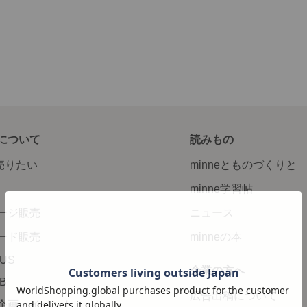
について
読みもの
で売りたい
minneとものづくりと
minne学習帖
ージ販売
ニュース
ード販売
minneの本
LUS
企業の方へ
AB
広告出稿について
企画・イベント