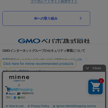
コーポレートサイト
採用サイト
AIへの取り組み
GMOインターネットグループのセキュリティ事業について
世界初総合ネットセキュリティサービス「GMOセキュリティ24」
パスワード漏洩診断
Webサイトリスク診断
セキュリティ相談AIチャットボット
実在証明・盗聴対策
サイバー攻撃対策（GMOサイバーセキュリティ byイエラエ）
サイバー攻撃対策（GMO Flatt Security）
なりすまし対策
セキュリティ事業の軌跡