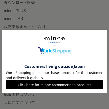
ダウンロード販売
minne PLUS
minne LAB
販売支援企画・イベント
読みもの
minneとものづくりと
minne学習帖
ニュース
minneの本
企業の方へ
広告出稿について
大口注文について