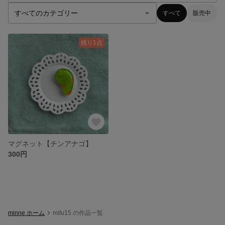
すべて
販売中
残り1点
マグネット【チンアナゴ】
300円
minne ホーム
mifu15 の作品一覧