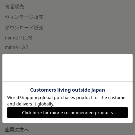
食品販売
ヴィンテージ販売
ダウンロード販売
minne PLUS
minne LAB
販売支援企画・イベント
読みもの
minneとものづくりと
minne学習帖
ニュース
minneの本
企業の方へ