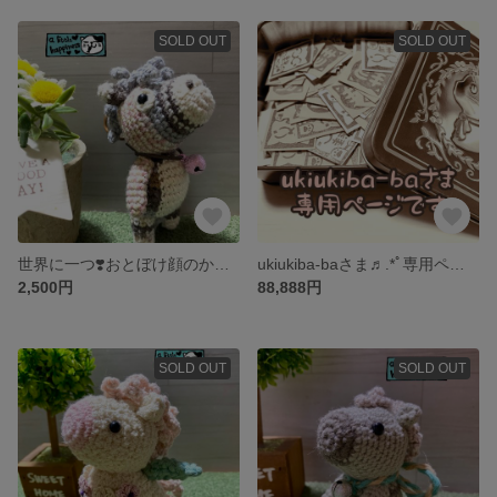
SOLD OUT
SOLD OUT
世界に一つ❣️おとぼけ顔のかわいい神馬7号♬.*ﾟ2026干支午さん編みぐるみ💕
ukiukiba-baさま♬.*ﾟ専用ページです❀.(*´▽`*)❀.
2,500円
88,888円
SOLD OUT
SOLD OUT