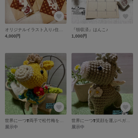
オリジナルイラスト入り♪住所けしごむはんこ
『領収済』はんこ♪
4,000円
1,000円
世界に一つ❣️両手で松竹梅を持ったかわいい神馬8号♬.*ﾟ2026干支午さん編みぐるみ💕
世界に一つ❣️笑顔を運ぶペガサスさん2号✨2026干支午さん編みぐるみ💕
展示中
展示中