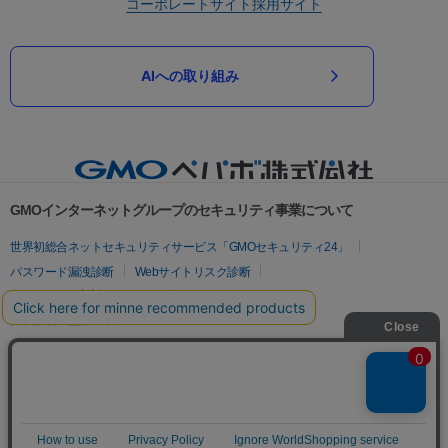
コーポレートサイト
採用サイト
AIへの取り組み
GMOインターネットグループのセキュリティ事業について
世界初総合ネットセキュリティサービス「GMOセキュリティ24」
パスワード漏洩診断
Webサイトリスク診断
セキュリティ相談AIチャットボット
実在証明・盗聴対策
サイバー攻撃対策（GMOサイバーセキュリティ byイエラエ）
サイバー攻撃対策（GMO Flatt Security）
なりすまし対策
セキュリティ事業の軌跡