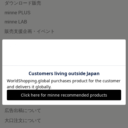
ダウンロード販売
minne PLUS
minne LAB
販売支援企画・イベント
読みもの
minneとものづくりと
minne学習帖
ニュース
minneの本
企業の方へ
広告出稿について
大口注文について