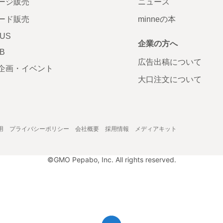
ージ販売
ニュース
ード販売
minneの本
LUS
企業の方へ
AB
広告出稿について
企画・イベント
大口注文について
用
プライバシーポリシー
会社概要
採用情報
メディアキット
©GMO Pepabo, Inc. All rights reserved.