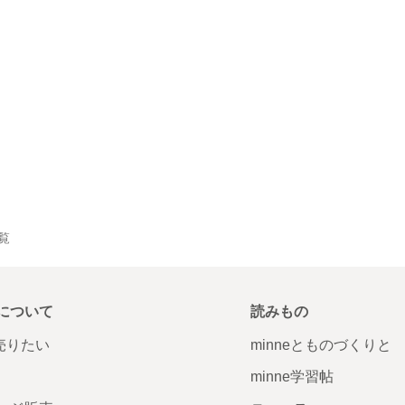
一覧
について
読みもの
で売りたい
minneとものづくりと
minne学習帖