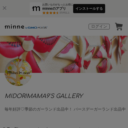
お買いものがもっとお得に
minneのアプリ
インストールする
3
万件以上
ログイン
MIDORIMAMA9'S GALLERY
毎年好評♡季節のガーランド出品中！ バースデーガーランド出品中