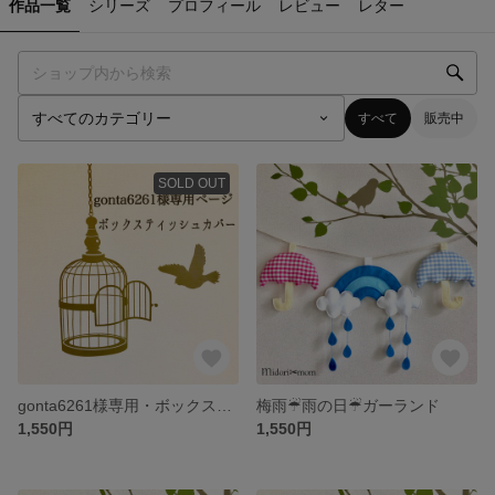
作品一覧
シリーズ
プロフィール
レビュー
レター
すべて
販売中
SOLD OUT
gonta6261様専用・ボックスティッシュカバー☆ブルーポピーネイビー
梅雨☔︎雨の日☔︎ガーランド
1,550円
1,550円