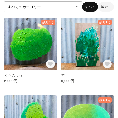
すべて
販売中
残り1点
残り1点
くものよう
て
5,000円
5,000円
残り1点