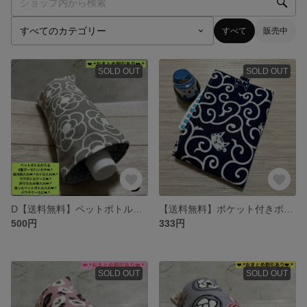
すべて
販売中
SOLD OUT
SOLD OUT
D【送料無料】ペットボトルが入る8重ガーゼハンカチ♡北欧調カメリア柄♡保冷剤入れ カイロ入れ マグボトルケース 折りたたみ傘入れ ペットボトルカバー 便利グッズ プレゼント プチギフト 日本製 外出
【送料無料】ポケット付きポケットティッシュケース♡和柄ねこ×唐草模様 絆創膏入れ 薬入れ プレゼント プチギフト 花粉症対策 入園入学 外出用品 予備のティッシュケース入れにも
500円
333円
SOLD OUT
SOLD OUT