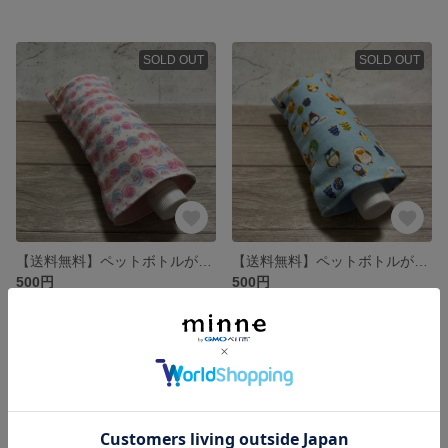
SOLD OUT
SOLD OUT
【送料無料】ペットボトルが入る8重ガーゼハンカチ♥マカロン柄♥保冷剤入れ ロングポシェチーフ マルチケース ひんやりアイテム 熱中症対策に プレゼントやプチギフトにも
【送料無料】ペットボトルが入る8重ガーゼハンカチ★フクロウ柄★保冷剤入れ 折りたたみ傘入れ マグボトルケース プレゼント プチギフト 敬老の日 誕生日 日本製 便利グッズ
500円
500円
SOLD OUT
SOLD OUT