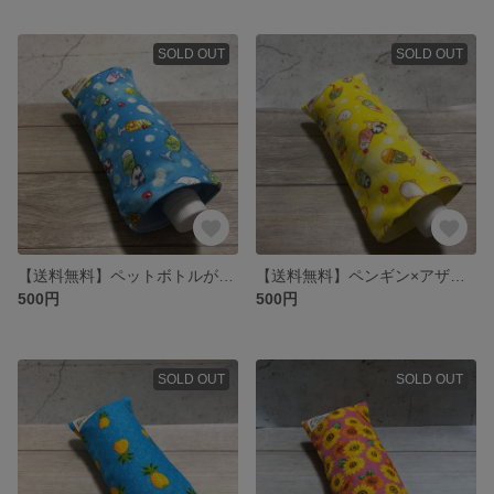
SOLD OUT
SOLD OUT
【送料無料】ペットボトルが入る8重ガーゼハンカチ★ペンギン×アザラシ柄とソーダフロート★保冷剤入れ プレゼントやプチギフトにも 日本製 折りたたみ傘入れ 外出用品
【送料無料】ペンギン×アザラシ ソーダフロート柄꙳★*ﾟペットボトルが入る8重ガーゼハンカチ꙳★*ﾟロングポシェチーフ 保冷剤入れ 折りたたみ傘入れ プレゼントやプチギフトにも 熱中症対策 日本製
500円
500円
SOLD OUT
SOLD OUT