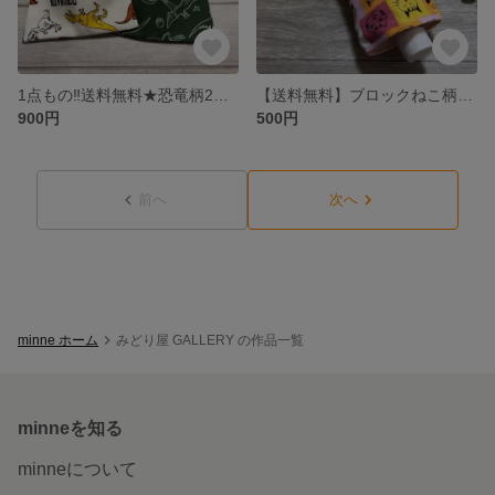
1点もの‼️送料無料★恐竜柄2枚セット★20×15cm 給食袋・コップ袋・巾着袋・お菓子入れ・小物入れ 入園入学 新学期 洗い替え プレゼントやプチギフトにも 日本製
【送料無料】ブロックねこ柄♡ペットボトルハンカチ ガーゼハンカチ カイロ入れ 保冷剤入れ 折りたたみ傘入れ 水滴防止 マグボトルケース マルチケース 日本製 プレゼントやプチギフトにも
900円
500円
前へ
次へ
minne ホーム
みどり屋 GALLERY の作品一覧
minneを知る
minneについて