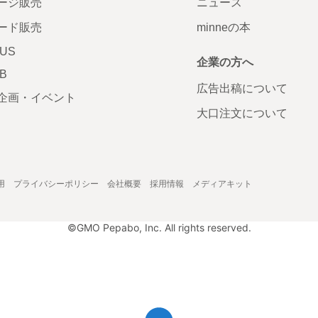
ージ販売
ニュース
ード販売
minneの本
LUS
企業の方へ
AB
広告出稿について
企画・イベント
大口注文について
用
プライバシーポリシー
会社概要
採用情報
メディアキット
©GMO Pepabo, Inc. All rights reserved.