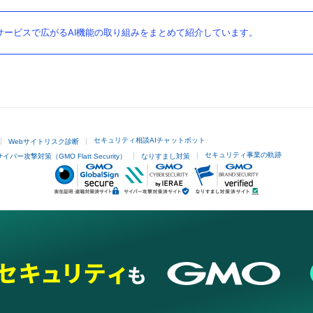
ービスで広がるAI機能の取り組みをまとめて紹介しています。
セキュリティ相談AIチャットボット
Webサイトリスク診断
セキュリティ事業の軌跡
サイバー攻撃対策（GMO Flatt Security）
なりすまし対策