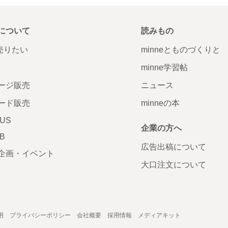
について
読みもの
で売りたい
minneとものづくりと
minne学習帖
ージ販売
ニュース
ード販売
minneの本
LUS
企業の方へ
AB
広告出稿について
企画・イベント
大口注文について
用
プライバシーポリシー
会社概要
採用情報
メディアキット