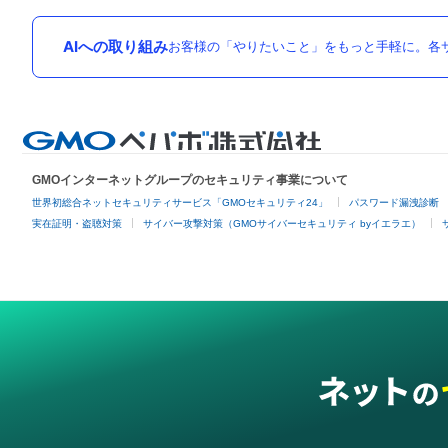
AIへの取り組み
お客様の「やりたいこと」をもっと手軽に。各サ
GMOインターネットグループのセキュリティ事業について
世界初総合ネットセキュリティサービス「GMOセキュリティ24」
パスワード漏洩診断
実在証明・盗聴対策
サイバー攻撃対策（GMOサイバーセキュリティ byイエラエ）