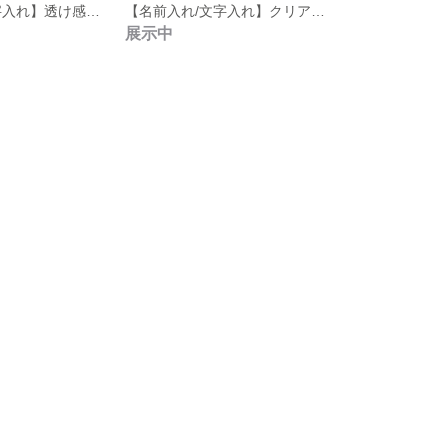
【名前入れ/文字入れ】透け感✩ニュアンスチャーム✩キーホルダー✩キーリング✩ラウンド
【名前入れ/文字入れ】クリアチャーム✩キーホルダー✩キーリング✩スクエア
展示中