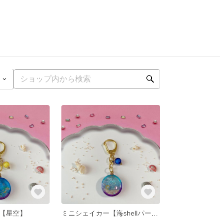
【星空】
ミニシェイカー【海shellパープル】