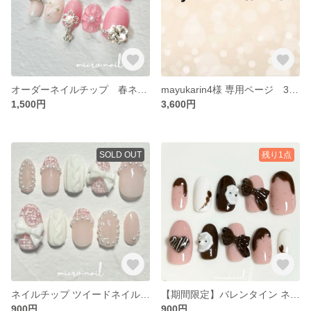
オーダーネイルチップ 春ネイル 春ネイルデザイン ぷっくりフラワーネイル ぷっくりフラワー お花ネイル
mayukarin4様 専用ページ 3Dネイルパーツ
1,500円
3,600円
SOLD OUT
残り1点
ネイルチップ ツイードネイル ガーリーネイル リボンネイル 量産型ネイル
【期間限定】バレンタイン ネイルチップ チョコ バレンタインネイル チョコネイル ゆるふわ
900円
900円