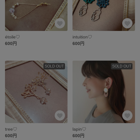
étoile♡
intuition♡
600円
600円
SOLD OUT
SOLD OUT
tree♡
lapin♡
600円
600円