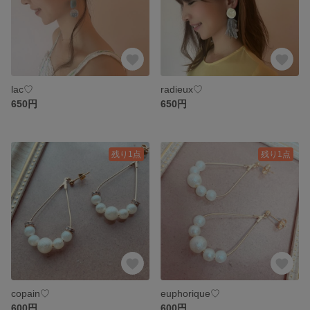
lac♡
radieux♡
650円
650円
残り1点
残り1点
copain♡
euphorique♡
600円
600円