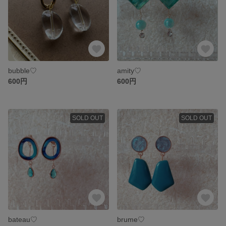
bubble♡
amity♡
600円
600円
SOLD OUT
SOLD OUT
bateau♡
brume♡