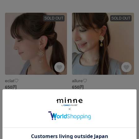
SOLD OUT
SOLD OUT
eclat♡
allure♡
650円
650円
SOLD OUT
残り1点