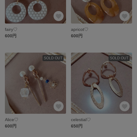
fairy♡
apricot♡
600円
600円
SOLD OUT
SOLD OUT
Alice♡
celestial♡
600円
650円