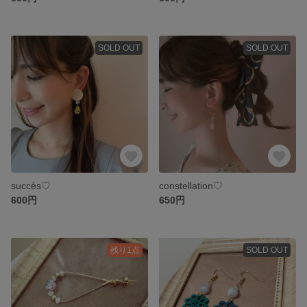
SOLD OUT
SOLD OUT
succès♡
constellation♡
600円
650円
残り1点
SOLD OUT