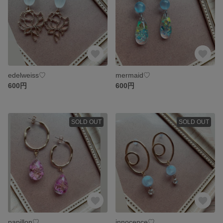
edelweiss♡
mermaid♡
600円
600円
SOLD OUT
SOLD OUT
papillon♡
innocence♡