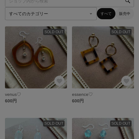
すべて
販売中
SOLD OUT
SOLD OUT
venus♡
essence♡
600円
600円
SOLD OUT
SOLD OUT