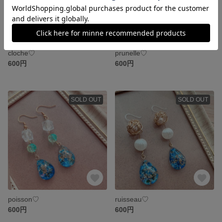
cloche♡
prunelle♡
600円
600円
SOLD OUT
SOLD OUT
poisson♡
ruisseau♡
600円
600円