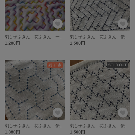
刺し子ふきん 花ふきん 一目刺し 柿の花
刺し子ふきん 花ふきん 伝統模様 「檜垣」
1,200円
1,500円
残り1点
SOLD OUT
刺し子ふきん 花ふきん 伝統模様「毘沙門亀甲」
刺し子ふきん 花ふきん 伝統模様
1,380円
1,500円