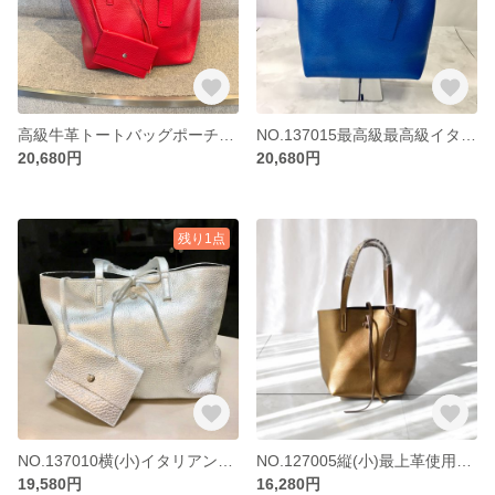
高級牛革トートバッグポーチ付き レッドNO.137015横タイプ(中)
NO.137015最高級最高級イタリアンレザートートバッグ
20,680円
20,680円
残り1点
NO.137010横(小)イタリアンレザー トートバック シルバー
NO.127005縦(小)最上革使用本革レザートートバッグ（ポーチ・ネームタグ・コンチョ付）ブロンズ
19,580円
16,280円