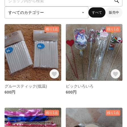
すべて
販売中
残り1点
残り1点
グルースティック(低温)
ピックいろいろ
600円
600円
残り1点
残り1点