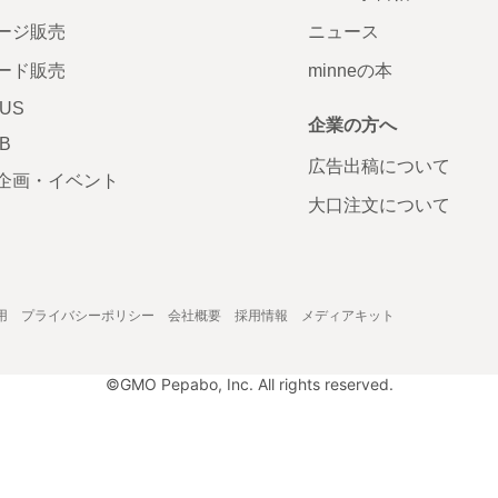
ージ販売
ニュース
ード販売
minneの本
LUS
企業の方へ
AB
広告出稿について
企画・イベント
大口注文について
用
プライバシーポリシー
会社概要
採用情報
メディアキット
©GMO Pepabo, Inc. All rights reserved.