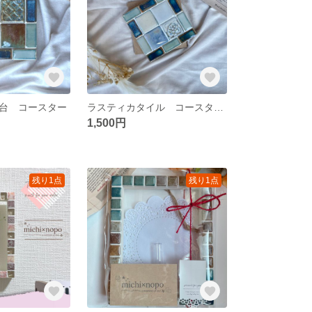
台 コースター
ラスティカタイル コースター 装飾台ꕤ*.ﾟ
1,500円
残り1点
残り1点