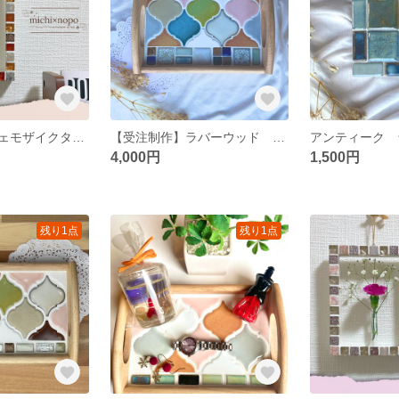
一輪挿し パヴェモザイクタイル ブラウン
【受注制作】ラバーウッド マルチ トレイ
アンティーク 
4,000円
1,500円
残り1点
残り1点