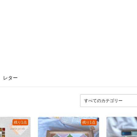
レター
残り1点
残り1点