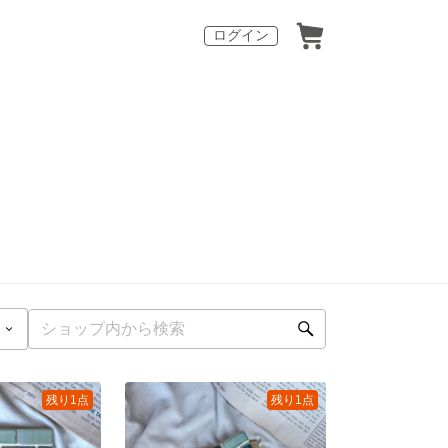
ログイン
残り1点
残り1点