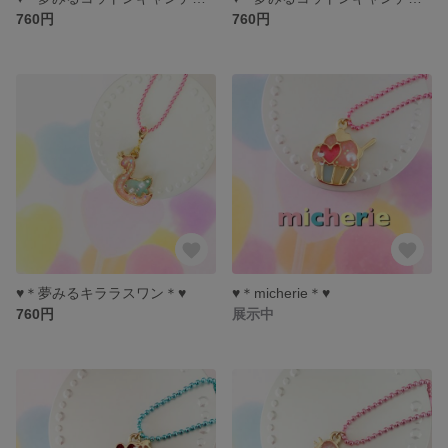
760円
760円
♥️＊夢みるキララスワン＊♥️
♥️＊micherie＊♥️
760円
展示中