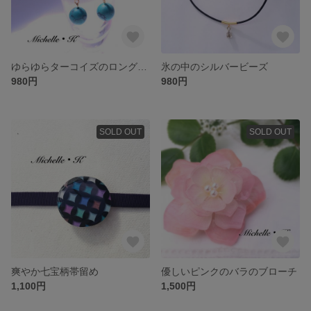
ゆらゆらターコイズのロングピアス
氷の中のシルバービーズ
980円
980円
SOLD OUT
SOLD OUT
爽やか七宝柄帯留め
優しいピンクのバラのブローチ
1,100円
1,500円