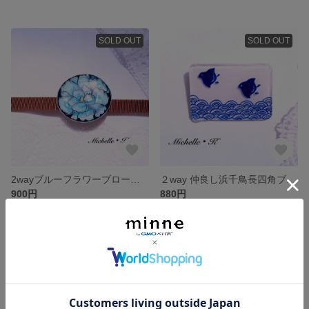
SOLD OUT
SOLD OUT
2wayブルーフラワーブローチ/帯留め
２way 仲良し浜千鳥長四角ブローチ
900円
880円
SOLD OUT
残り1点