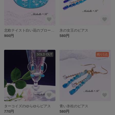
北欧テイスト白い花のブローチ/帯留め
氷の女王のピアス
900円
580円
SOLD OUT
残り1点
ターコイズのゆらゆらピアス
青い氷柱のピアス
770円
580円