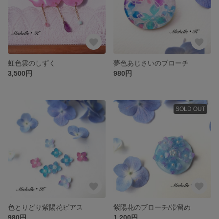
虹色雲のしずく
夢色あじさいのブローチ
3,500円
980円
SOLD OUT
色とりどり紫陽花ピアス
紫陽花のブローチ/帯留め
980円
1,200円