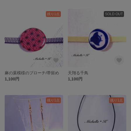
残り1点
SOLD OUT
麻の葉模様のブローチ/帯留め
天翔る千鳥
1,100円
1,100円
残り1点
残り1点