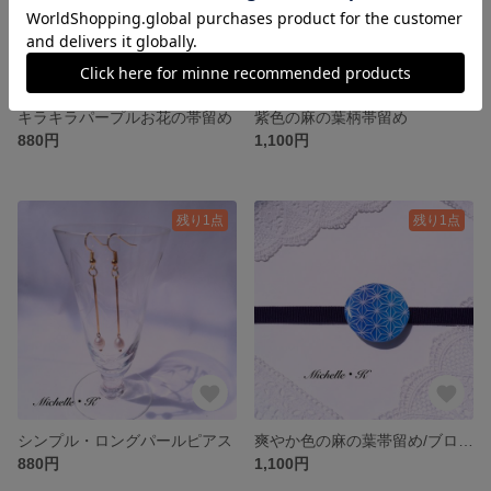
キラキラパープルお花の帯留め
紫色の麻の葉柄帯留め
880円
1,100円
残り1点
残り1点
シンプル・ロングパールピアス
爽やか色の麻の葉帯留め/ブローチ
880円
1,100円