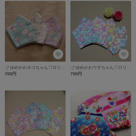
◌̥* ゆめかわネコちゃん♡ロリィタ風マスク♡量産型 *◌̥
◌̥* ゆめかわウサちゃん♡ロリィタ風マスク♡量産型 *◌̥
700円
700円