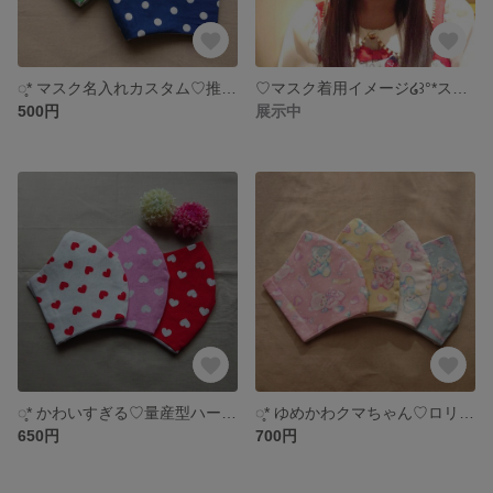
◌̥* マスク名入れカスタム♡推しカラー♡推し色 *◌̥
♡マスク着用イメージ໒꒱°*スタンダードサイズ໒꒱°*
500円
展示中
◌̥* かわいすぎる♡量産型ハートマスク *◌̥
◌̥* ゆめかわクマちゃん♡ロリィタ風マスク♡量産型 *◌̥
650円
700円