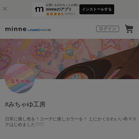
お買いものがもっとお得に
minneのアプリ
インストールする
3
万件以上
ログイン
#みちゃゆ工房
日常に推し色を！コーデに推しカラーを！ とにかくかわいい布マス
クはじめました♡♡