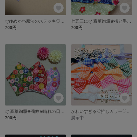
◌̥*ゆめかわ魔法のステッキ♡ロリィタ風マスク♡量産型 *◌̥
七五三に◌̥* 豪華絢爛❀桜と手鞠❀晴れの日マスク *◌̥
700円
700円
◌̥* 豪華絢爛❀菊紋❀晴れの日マスク *◌̥
かわいすぎる♡推しカラー♡マスクキャッチ໒꒱°*マスクホルダー໒꒱°*マスク留め໒꒱°*マスクリーフ໒꒱°*マスクフック໒꒱°*
700円
展示中