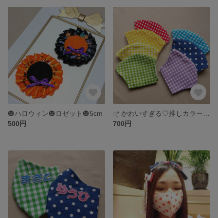
🎃ハロウィン🎃ロゼット🎃5cm
◌̥* かわいすぎる♡推しカラーマスク *◌̥
500円
700円