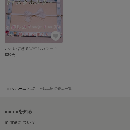
かわいすぎる♡推しカラー♡マスクキャッチ໒꒱°*マスクホルダー໒꒱°*マスク留め໒꒱°*マスクリーフ໒꒱°*マスクフック໒꒱°*
820円
minne ホーム
#みちゃゆ工房 の作品一覧
minneを知る
minneについて