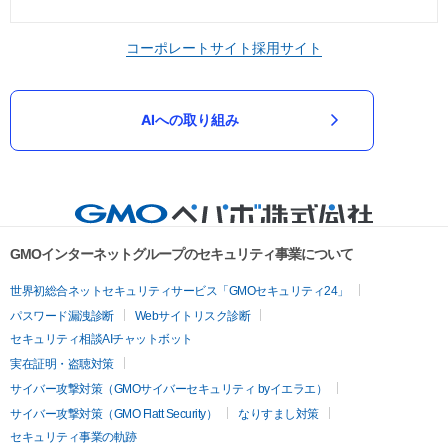
コーポレートサイト
採用サイト
AIへの取り組み
GMOインターネットグループのセキュリティ事業について
世界初総合ネットセキュリティサービス「GMOセキュリティ24」
パスワード漏洩診断
Webサイトリスク診断
セキュリティ相談AIチャットボット
実在証明・盗聴対策
サイバー攻撃対策（GMOサイバーセキュリティ byイエラエ）
サイバー攻撃対策（GMO Flatt Security）
なりすまし対策
セキュリティ事業の軌跡