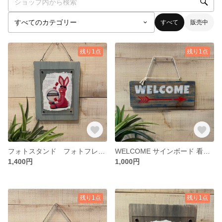
すべて
販売中
残り1点
残り1点
フォトスタンド フォトフレーム 看板 表札 サインボード（A-118）
WELCOME サインボード 看板 表札（A-117）
1,400円
1,000円
残り1点
残り1点