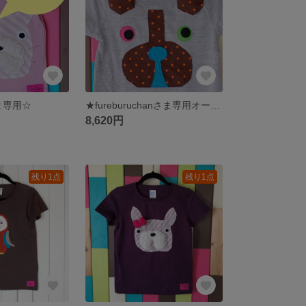
さま専用☆
★fureburuchanさま専用オーダーフォーム★
8,620円
残り1点
残り1点