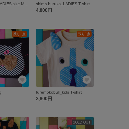
OWL T-shirt _ LADIES size M・L
shima buruko_LADIES T-shirt
4,800円
残り1点
残り1点
g
furemokobull_kids T-shirt
3,800円
SOLD OUT