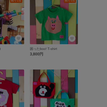
残り1点
残り1点
t
困ったboo! T-shirt
3,800円