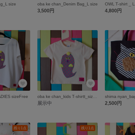
_L size
oba ke chan_Denim Bag_L size
3,500円
4,800円
DIES sizeFree
oba ke chan_kids T-shirtt_size 90-110
shima nyan_ba
展示中
2,500円
残り1点
残り1点