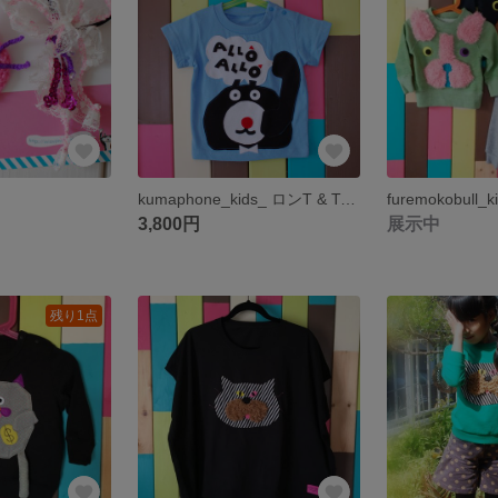
kumaphone_kids_ ロンT & T-shirt
furemokobull_k
3,800円
展示中
残り1点