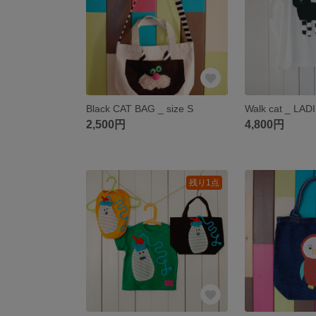
Black CAT BAG _ size S
Walk cat _ LAD
2,500円
4,800円
残り1点