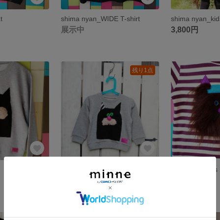
t
shima nyan_WIDE T-shirt
shima nyan_kid
展示中
3,800円
残り1点
Black cat Sweat_Kids
moja cat _ ki
3,800円
3,800円