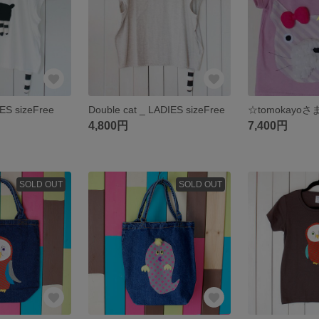
IES sizeFree
Double cat _ LADIES sizeFree
☆tomokayo
4,800円
7,400円
SOLD OUT
SOLD OUT