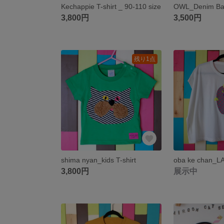
Kechappie T-shirt _ 90-110 size
OWL_Denim Bag
3,800円
3,500円
残り1点
shima nyan_kids T-shirt
oba ke chan_LA
3,800円
展示中