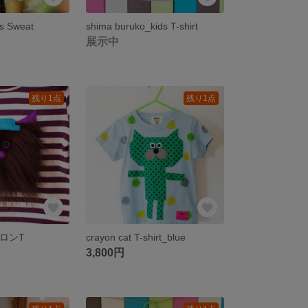
s Sweat
shima buruko_kids T-shirt
展示中
残り1点
残り1点
ds ロンT
crayon cat T-shirt_blue
3,800円