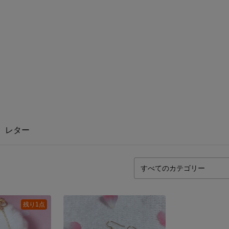
レター
残り1点