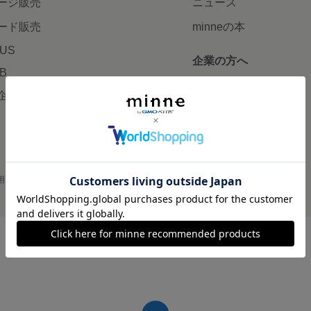
ージ販売
ニュース
ード販売
minneの本
LUS
企業の方へ
AB
広告出稿について
企画・イベント
大口注文について
用
プライバシーポリシー
会社概要
採用情報
メディアキット
©GMO Pepabo, Inc. All rights reserved.