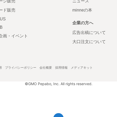
ージ販売
ニュース
ード販売
minneの本
LUS
企業の方へ
AB
広告出稿について
企画・イベント
大口注文について
用
プライバシーポリシー
会社概要
採用情報
メディアキット
©GMO Pepabo, Inc. All rights reserved.