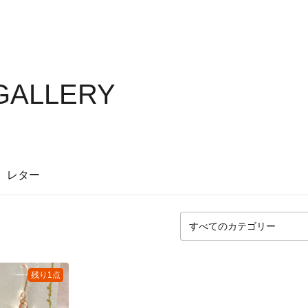
 GALLERY
レター
残り1点