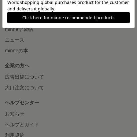
読みもの
minneとものづくりと
minne学習帖
ニュース
minneの本
企業の方へ
広告出稿について
大口注文について
ヘルプセンター
お知らせ
ヘルプとガイド
利用規約