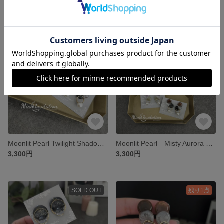
3,190円
3,190円
残り1点
残り1点
Moonlit Pearl Twilight Shadow ムーンリットパール トワイライト シャドウ 「 夜の余韻を耳元に 」ブラウン×ブラック ピアス / イヤリング
Moonlit Pearl Misty Aurora ムーンリットパール ミスティ オーロラ 「そっと纏う、幻想のひかり」 パープル×くすみグリーン ピアス / イヤリング
3,300円
3,300円
SOLD OUT
残り1点