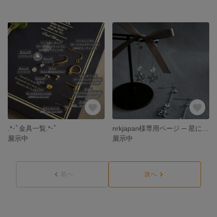
.*･ﾟ金具一覧.*･ﾟ
nrkjapan様専用ページ ─ 星に願いを ─ 星モチーフ シルバー イヤリング ピアス ジルコニア
展示中
展示中
前へ
次へ