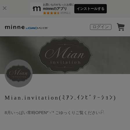
お買いものがもっとお得に
minneのアプリ
インストールする
3
万件以上
ログイン
Mian.invitation(ﾐｱﾝ.ｲﾝﾋﾞﾃｰｼｮﾝ)
8月いっぱい常時OPEN*ˊᵕˋ* ごゆっくりご覧ください𓍯