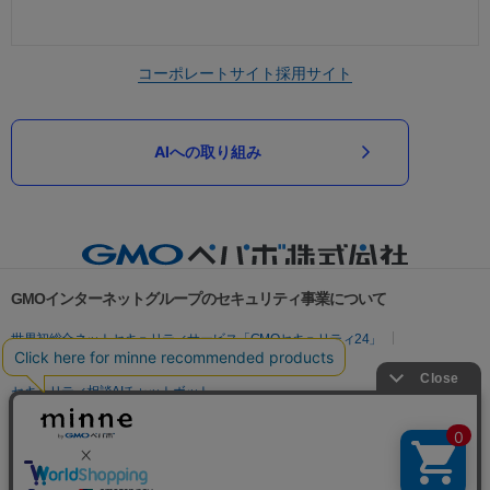
コーポレートサイト
採用サイト
AIへの取り組み
GMOインターネットグループのセキュリティ事業について
世界初総合ネットセキュリティサービス「GMOセキュリティ24」
パスワード漏洩診断
Webサイトリスク診断
セキュリティ相談AIチャットボット
実在証明・盗聴対策
サイバー攻撃対策（GMOサイバーセキュリティ byイエラエ）
サイバー攻撃対策（GMO Flatt Security）
なりすまし対策