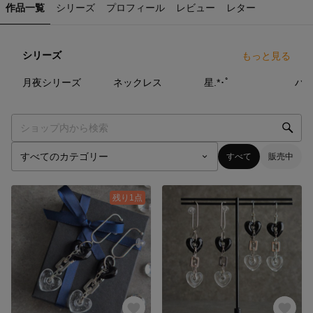
作品一覧
シリーズ
プロフィール
レビュー
レター
シリーズ
もっと見る
4
点
2
点
15
点
月夜シリーズ
ネックレス
星.*･ﾟ
ハ
すべて
販売中
残り1点