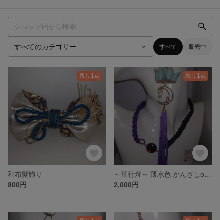
すべて
販売中
残り1点
残り1点
和布髪飾り
～華行燈～ 薄水色 かんざしorイヤリングorピアス
800円
2,000円