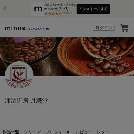
お買いものがもっとお得に
minneのアプリ
インストールする
3
万件以上
ログイン
瀟洒珈房 月織堂
作品一覧
シリーズ
プロフィール
レビュー
レター