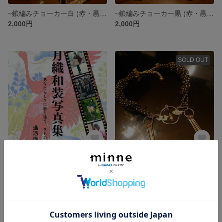
~鎖編みチョーカー白 (赤・黒・臙脂・生成パーツ交換自由)
~鎖編みチョーカー黒 (赤・黒・臙脂・生成パーツ交換自由)
2,000円
2,000円
SOLD OUT
月織和装写真集
鎖編みチョーカー豪華版(黒金)
2,000円
3,000円
SOLD OUT