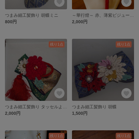
つまみ細工髪飾り 胡蝶ミニ
～華行燈～ 赤、薄紫ビジュー かんざしorイヤリングorピアス
800円
2,000円
残り1点
残り1点
つまみ細工髪飾り タッセルよれあり(B品)
つまみ細工髪飾り 胡蝶
2,000円
1,500円
残り1点
残り1点