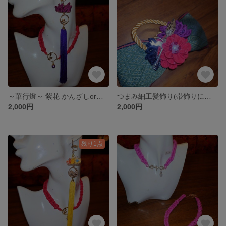
～華行燈～ 紫花 かんざしorイヤリングorピアス
つまみ細工髪飾り(帯飾りにも) 大
2,000円
2,000円
残り1点