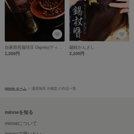
自家焙煎珈琲豆 Dignity(ディグニティ)150ｇ～
錫杖かんざし
1,200円
2,200円
minne ホーム
瀟洒珈房 月織堂 の作品一覧
minneを知る
minneについて
minneで買いたい