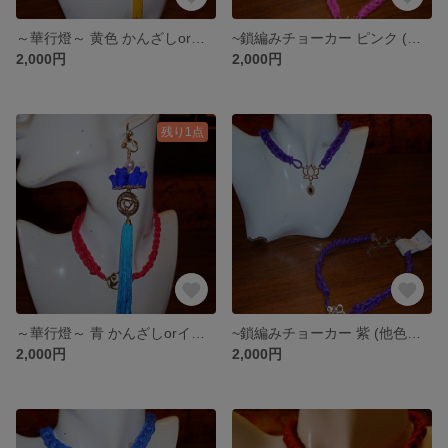
～華行燈～ 黄色 かんざしorイヤリングorピアス
~鎖編みチョーカー ピンク (他色のパーツ等と交換可)
2,000円
2,000円
残り1点
～華行燈～ 青 かんざしorイヤリングorピアス
~鎖編みチョーカー 紫 (他色のパーツ等と交換可)
2,000円
2,000円