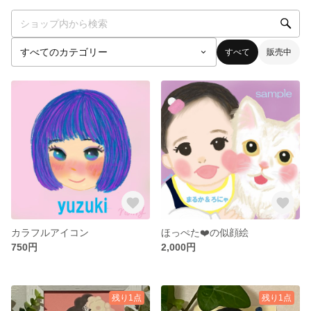
すべて
販売中
カラフルアイコン
ほっぺた❤️の似顔絵
750円
2,000円
残り1点
残り1点