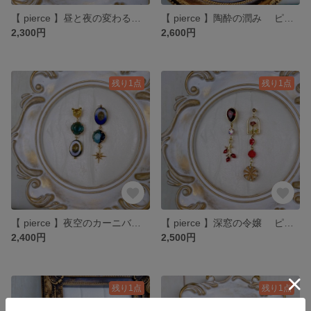
【 pierce 】昼と夜の変わるとき ピアスのみ
【 pierce 】陶酔の潤み ピアスのみ
2,300円
2,600円
残り1点
残り1点
【 pierce 】夜空のカーニバル ピアスのみ
【 pierce 】深窓の令嬢 ピアスのみ
2,400円
2,500円
残り1点
残り1点