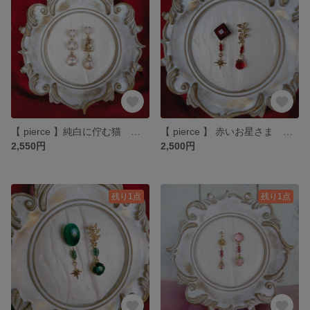
【 pierce 】純白に佇む猫 ピアスのみ
【 pierce 】 赤いお星さま ピアスのみ
2,550円
2,500円
残り1点
残り1点