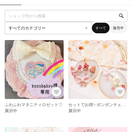
すべて
販売中
ふわふわマタニティロゼット♡
セットでお得✨ボンボンチェリー𖦊̌ℬℴ𝓃𝒷ℴ𝓃 𝒞𝒽ℯ𝓇𝓇𝓎
展示中
展示中