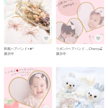
和風ヘアバンド٭❀*
リボン⑅⃛ヘアバンド𓂃Cherry🍒
展示中
展示中