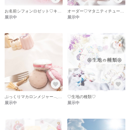
お名前シフォンロゼット♡キーホルダー
オーダー♡マタニティチュールロゼット♡
展示中
展示中
ぷっくりマカロンメジャー‪𓂃𓈒𓂃◌𓈒𓐍
♡生地の種類♡
展示中
展示中