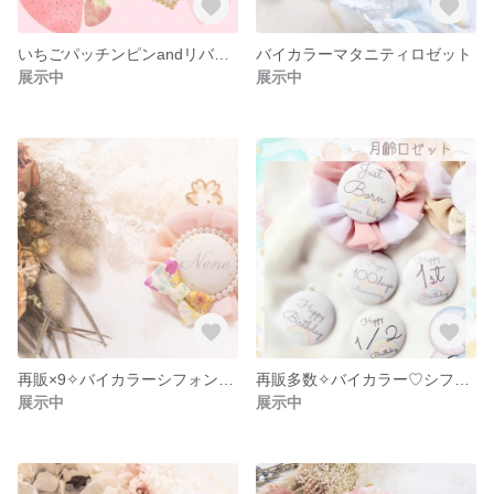
いちごパッチンピンandリバティパッチンピンセット♡
バイカラーマタニティロゼット
展示中
展示中
再販×9✧︎バイカラーシフォンロゼット✩.*˚
再販多数✧︎バイカラー♡シフォンの月齢ロゼット‪𓂃 𓈒𓏸໒꒱
展示中
展示中