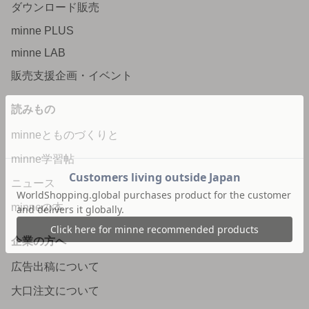
ダウンロード販売
minne PLUS
minne LAB
販売支援企画・イベント
読みもの
minneとものづくりと
minne学習帖
ニュース
minneの本
企業の方へ
広告出稿について
大口注文について