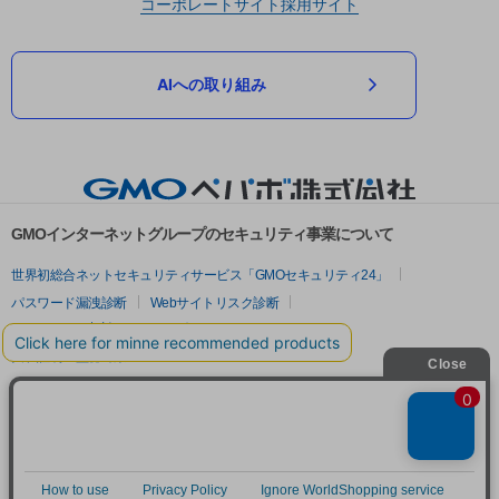
コーポレートサイト
採用サイト
AIへの取り組み
GMOインターネットグループのセキュリティ事業について
世界初総合ネットセキュリティサービス「GMOセキュリティ24」
パスワード漏洩診断
Webサイトリスク診断
セキュリティ相談AIチャットボット
実在証明・盗聴対策
サイバー攻撃対策（GMOサイバーセキュリティ byイエラエ）
サイバー攻撃対策（GMO Flatt Security）
なりすまし対策
セキュリティ事業の軌跡