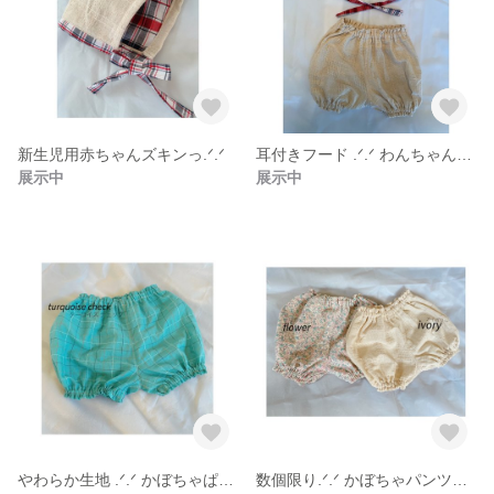
新生児用赤ちゃんズキンっ.ᐟ‪.ᐟ
耳付きフード .ᐟ‪.ᐟ わんちゃんズキン
展示中
展示中
やわらか生地 .ᐟ‪.ᐟ かぼちゃぱんつ
数個限り.ᐟ‪.ᐟ かぼちゃパンツ・babyパンツ