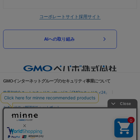
コーポレートサイト
採用サイト
AIへの取り組み
GMOインターネットグループのセキュリティ事業について
世界初総合ネットセキュリティサービス「GMOセキュリティ24」
パスワード漏洩診断
Webサイトリスク診断
セキュリティ相談AIチャットボット
実在証明・盗聴対策
サイバー攻撃対策（GMOサイバーセキュリティ byイエラエ）
サイバー攻撃対策（GMO Flatt Security）
なりすまし対策
セキュリティ事業の軌跡