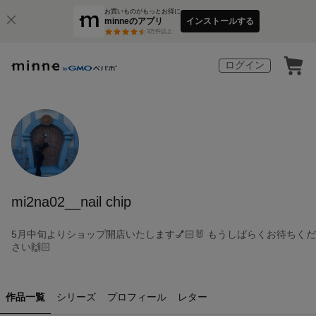
お買いものがもっとお得に
minneのアプリ
インストールする
3
万件以上
ログイン
mi2na02__nail chip
5月中旬よりショップ開店いたします💅🏻🐰 もうしばらくお待ちくだ
さい🙌🏻
作品一覧
シリーズ
プロフィール
レター